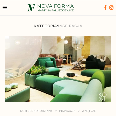
KATEGORIA:
INSPIRACJA
DOM JEDNORODZINNY
INSPIRACJA
WNĘTRZE